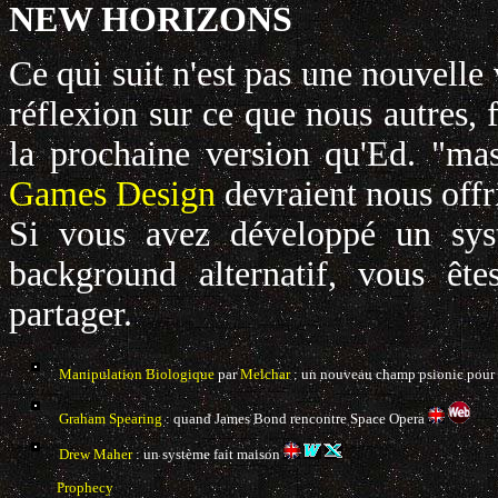
NEW HORIZONS
Ce qui suit n'est pas une nouvell
réflexion sur ce que nous autres, 
la prochaine version qu'Ed. "ma
Games Design
devraient nous offri
Si vous avez développé un sys
background alternatif, vous ête
partager.
Manipulation Biologique
par
Melchar
: un nouveau champ psionic pour
Graham Spearing
: quand James Bond rencontre Space Opera
Drew Maher
: un système fait maison
Prophecy